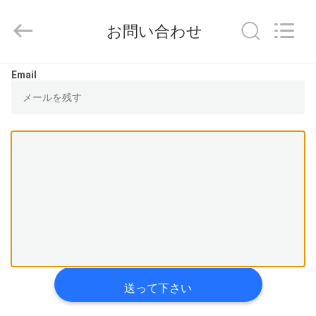
2020
-
2025
お問い合わせ
Ningbo
Thermal
New
energy
家
Technology
Email
co.,ltd.
All
Rights
Reserved.
プ
ロ
ダ
ク
ト
私
送って下さい