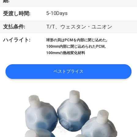
達
細:
に
5-10Days
受渡し時間:
つ
支払条件:
T/T、ウェスタン・ユニオン
い
,
ハイライト:
球形の貝はPCMを内部に閉じ込めた
,
て
100mm内部に閉じ込められたPCM
100mmの熱相変化材料
工
ベストプライス
場
旅
行
品