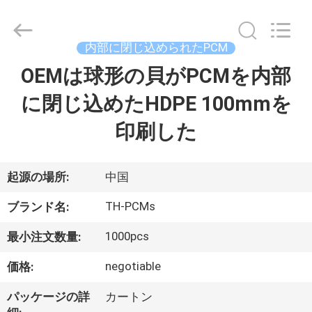
2020
-
2025
Ningbo
Thermal
内部に閉じ込められたPCM
New
energy
OEMは球形の貝がPCMを内部
家
Technology
co.,ltd.
All
に閉じ込めたHDPE 100mmを
Rights
Reserved.
プ
印刷した
ロ
ダ
起源の場所:
中国
ク
TH-PCMs
ブランド名:
ト
1000pcs
最小注文数量:
negotiable
価格:
私
パッケージの詳
カートン