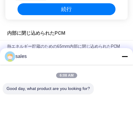
続行
内部に閉じ込められたPCM
熱エネルギー貯蔵のための65mm内部に閉じ込められたPCM
5℃のHdpeの球形の冷却の球
sales
55mmのエネルギー蓄積PCMの球の無機相変化材料
6:08 AM
50mm内部に閉じ込められたPCM 5.5℃のHdpeの球形の冷却の
球
Good day, what product are you looking for?
人気カテゴリ
すべて
内部に閉じ込められ
生物基づいたPCM
たPCM