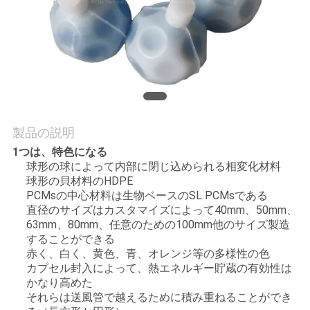
質
管
理
私
製品の説明
達
1つは、特色になる
に
球形の球によって内部に閉じ込められる相変化材料
球形の貝材料のHDPE
連
PCMsの中心材料は生物ベースのSL PCMsである
直径のサイズはカスタマイズによって40mm、50mm、
絡
63mm、80mm、任意のための100mm他のサイズ製造
することができる
し
赤く、白く、黄色、青、オレンジ等の多様性の色
カプセル封入によって、熱エネルギー貯蔵の有効性は
な
かなり高めた
それらは送風管で越えるために積み重ねることができ
さ