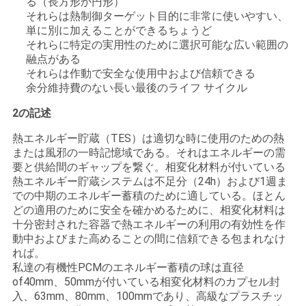
る（長方形か円形）
それらは熱制御ターゲット目的に非常に使いやすい、
い
単に別に加えることができるちょうど
それらに特定の実用性のために選択可能な広い範囲の
融点がある
ニ
それらは作動で安全な使用中および信頼できる
余分維持費のない長い最後のライフ サイクル
ュ
2の記述
ー
熱エネルギー貯蔵（TES）は適切な時に使用のための熱
ス
または風邪の一時記憶域である。それはエネルギーの需
要と供給間のギャップを繋ぐ。相変化材料が付いている
熱エネルギー貯蔵システムは不足分（24h）および1週ま
場
での中期のエネルギー蓄積のために適している。ほとん
どの適用のために安全を確かめるために、相変化材料は
合
十分密封された容器で熱エネルギーの利用の有効性を作
動中およびまた高めることの間に信頼できる包まれなけ
れば。
私達の有機性PCMのエネルギー蓄積の球は直径
地
of40mm、50mmが付いている相変化材料のカプセル封
入、63mm、80mm、100mmであり、高級なプラスチッ
図