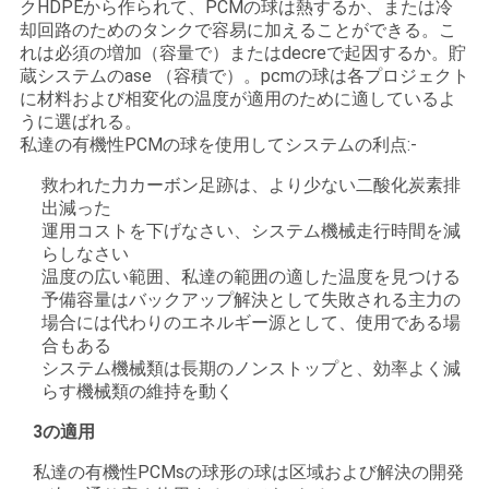
クHDPEから作られて、PCMの球は熱するか、または冷
却回路のためのタンクで容易に加えることができる。こ
れは必須の増加（容量で）またはdecreで起因するか。貯
PRIVACY
蔵システムのase （容積で）。pcmの球は各プロジェクト
POLICY
に材料および相変化の温度が適用のために適しているよ
うに選ばれる。
私達の有機性PCMの球を使用してシステムの利点:-
救われた力カーボン足跡は、より少ない二酸化炭素排
出減った
運用コストを下げなさい、システム機械走行時間を減
らしなさい
温度の広い範囲、私達の範囲の適した温度を見つける
予備容量はバックアップ解決として失敗される主力の
場合には代わりのエネルギー源として、使用である場
合もある
システム機械類は長期のノンストップと、効率よく減
らす機械類の維持を動く
3の適用
私達の有機性PCMsの球形の球は区域および解決の開発