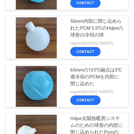
達
CONTACT
に
50mm内部に閉じ込めら
つ
9
れたPCM 5.5℃のHdpeの
い
球形の冷却の球
Microencapsulated
negotiable MOQ:1000PCS
て
PCM
CONTACT
工
65mmの125℃融点は5℃
過冷却のPCMを内部に
場
閉じ込めた
8
旅
negotiable MOQ:1000PCS
CONTACT
行
PCMの粉
Hdpe太陽熱暖房システ
品
ムのための球形の内部に
閉じ込められたPcmの