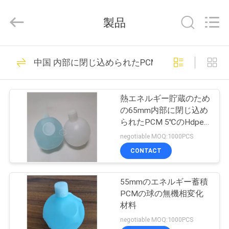
2020
-
2025
製品
Ningbo
Thermal
New
energy
家
Technology
9
co.,ltd.
中国 内部に閉じ込められたPCM
All
Rights
Reserved.
生物基づいたPCM
プ
熱エネルギー貯蔵のため
ロ
の65mm内部に閉じ込め
られたPCM 5℃のHdpe
ダ
の球形の冷却の球
negotiable MOQ:1000PCS
ク
CONTACT
11
ト
内部に閉じ込めら
55mmのエネルギー蓄積
PCMの球の無機相変化
れたPCM
私
材料
negotiable MOQ:1000PCS