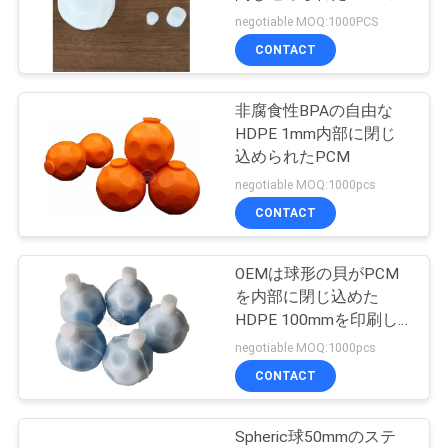
質
エネルギー蓄積の球
negotiable MOQ:1000PCS
管
CONTACT
9
理
非腐食性BPAの自由な
PCMポリマー
HDPE 1mm内部に閉じ
私
込められたPCM
negotiable MOQ:1000pcs
達
CONTACT
に
連
OEMは球形の貝がPCM
7
を内部に閉じ込めた
絡
コールド チェーン
HDPE 100mmを印刷し
た
negotiable MOQ:1000pcs
し
PCM
CONTACT
な
さ
Spheric球50mmのステ