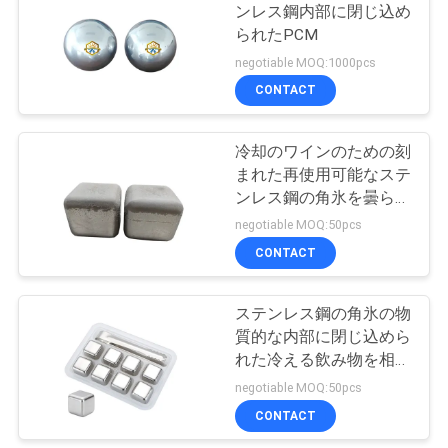
ンレス鋼内部に閉じ込め
い
られたPCM
4
negotiable MOQ:1000pcs
抱擁熱パッド ペッ
CONTACT
ニ
ト
ュ
冷却のワインのための刻
まれた再使用可能なステ
ー
ンレス鋼の角氷を曇らす
ス
こと
negotiable MOQ:50pcs
CONTACT
4
場
温度調整のコーヒ
ステンレス鋼の角氷の物
合
質的な内部に閉じ込めら
ー・マグ
れた冷える飲み物を相変
化
negotiable MOQ:50pcs
地
CONTACT
図