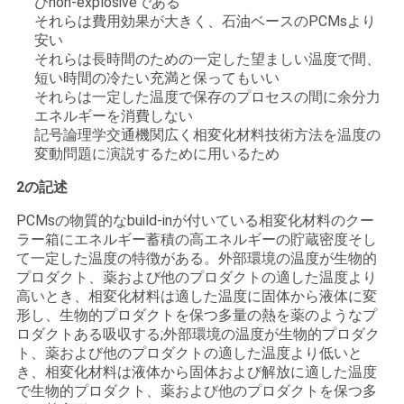
びnon-explosiveである
それらは費用効果が大きく、石油ベースのPCMsより
い
安い
それらは長時間のための一定した望ましい温度で間、
短い時間の冷たい充満と保ってもいい
ニ
それらは一定した温度で保存のプロセスの間に余分力
エネルギーを消費しない
ュ
記号論理学交通機関広く相変化材料技術方法を温度の
変動問題に演説するために用いるため
ー
2の記述
ス
PCMsの物質的なbuild-inが付いている相変化材料のクー
ラー箱にエネルギー蓄積の高エネルギーの貯蔵密度そし
場
て一定した温度の特徴がある。外部環境の温度が生物的
プロダクト、薬および他のプロダクトの適した温度より
合
高いとき、相変化材料は適した温度に固体から液体に変
形し、生物的プロダクトを保つ多量の熱を薬のようなプ
ロダクトある吸収する;外部環境の温度が生物的プロダク
ト、薬および他のプロダクトの適した温度より低いと
地
き、相変化材料は液体から固体および解放に適した温度
で生物的プロダクト、薬および他のプロダクトを保つ多
図