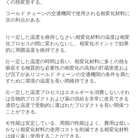
くの熱変形する。
コールド チェーンの交通機関で使用される相変化材料に
PRIVACY
次の利点がある:
POLICY
一定した温度を維持しなさい;相変化材料の温度は相変
1)
化プロセスの間に変わらないし、相変化ポイントで効果
的に周囲温度を維持できる。
一定した温度の時間は長い、相変化材料に多くの熱を
2)
吸収する物質的な必要性の相変化の高熱の貯蔵密度およ
び完了がありコールド チェーンの交通機関の条件を満た
すために環境の温度を長い間維持できる。
一定した温度プロセスはエネルギーを消費しない;それ
3)
は生物的プロダクトおよび薬の供給を非常に改良できる
適切な温度で受動的に運ばれたプロダクトを長い間保つ
ことができる。
性能は安定している、周期の性能はよく、費用は低い;
4)
かなり相変化材料の使用コストを削減できる相変化材料
は繰り返し使用することができる。