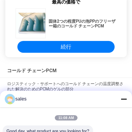
最高の価格で
固体2つの程度PUの泡PPのフリーザ
ー箱のコールド チェーンPCM
続行
コールド チェーンPCM
ロジスティック・サポートへのコールド チェーンの温度調整さ
れた解決のためのPCMのゲルの部分
sales
水様の代わりにされた31x23x21cmのポータブルのコールド チ
ェーンPCM
11:08 AM
ワクチン接種の電気自由なVIPのパネルの兵站学のコールド チ
ェーンPCM
Good day, what product are you looking for?