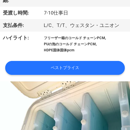
達
細:
に
受渡し時間:
7-10仕事日
つ
支払条件:
L/C、T/T、ウェスタン・ユニオン
い
,
ハイライト:
フリーザー箱のコールド チェーンPCM
,
て
PUの泡のコールド チェーンPCM
HDPE固体固体pcm
工
ベストプライス
場
旅
行
品