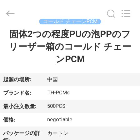
2020
-
2025
Ningbo
Thermal
コールド チェーンPCM
New
energy
固体2つの程度PUの泡PPのフ
家
Technology
co.,ltd.
All
リーザー箱のコールド チェー
Rights
Reserved.
プ
ンPCM
ロ
ダ
起源の場所:
中国
ク
TH-PCMs
ブランド名:
ト
500PCS
最小注文数量:
negotiable
価格:
私
パッケージの詳
カートン