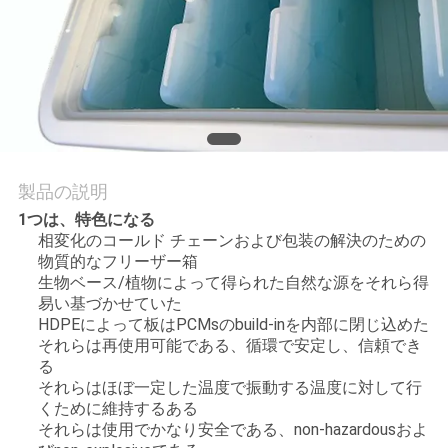
質
管
理
私
製品の説明
達
1つは、特色になる
に
相変化のコールド チェーンおよび包装の解決のための
物質的なフリーザー箱
連
生物ベース/植物によって得られた自然な源をそれら得
易い基づかせていた
絡
HDPEによって板はPCMsのbuild-inを内部に閉じ込めた
それらは再使用可能である、循環で安定し、信頼でき
し
る
それらはほぼ一定した温度で振動する温度に対して行
な
くために維持するある
それらは使用でかなり安全である、non-hazardousおよ
さ