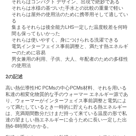
それらはコンパクト デザイン、出現で絶妙である
い
それらは水様の基づいた手水との比較の重量で軽い
それらは屋外の使用法のために携帯用そして適してい
る
集まるそれらは後全能力LHS一定した温度較差を何時
ニ
間も保ってもいかった
それらは使いやすく、身につけられる洗濯できる
ュ
電気インターフェイス事前調整と、満たす熱エネルギ
ーのために容易
ー
男女兼用の利用、子供、大人、年配者のための多様性
の使用法
ス
2の記述
場
高い熱伝導性HC PCMsの中心PCMs材料、それを用いる
私達の相変化物質的な手のウォーマー エネルギー源であ
合
り、ウォーマーがインターフェイス事前調整と電気によ
って満たしているとき一時的に貯えられる熱エネルギー
は、充満期間数分だけまだ持って来ている温度の形で私
達の望ましい熱エネルギーに会うために長い一定した出
地
熱6-8時間のかかる。
図