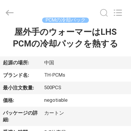
2020
-
2025
Ningbo
Thermal
PCMの冷却パック
New
energy
屋外手のウォーマーはLHS
家
Technology
co.,ltd.
All
PCMの冷却パックを熱する
Rights
Reserved.
プ
ロ
起源の場所:
中国
ダ
TH-PCMs
ブランド名:
ク
500PCS
最小注文数量:
ト
negotiable
価格:
パッケージの詳
カートン
私
細: