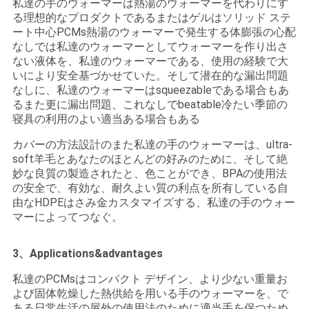
私達の手のウォーマーは熱湯のウォーマーを代わりにす
る理想的なプロダクトであるまたはゲルはソリッド ステ
ート中心PCMs熱湯のウォーマーで発生する体膨張の心配
PRIVACY
なしでは私達のウォーマーとしてウォーマーを作り出さ
ない液体を、私達のウォーマーである、使用の経験で大
POLICY
いにより安全基づかせていた。そして潜在的な漏出問題
なしに、私達のウォーマーはsqueezableである場合もあ
るまた更に漏出問題、これなしでbeatable冷たい季節の
寝具の利用のよい適当ある場合もある
カバーの方法設計のまた私達の手のウォーマーは、ultra-
soft羊毛とあなたのほとんどの好みのために、そして絶
妙な良質の製造されたと、色ことができ、BPAの使用法
の安全で、有効な、耐久よい質の利点を所有している自
由なHDPEはさみ金カスタマイズする、私達の手のウォー
マーによってつなぐ。
3、Applications&advantages
私達のPCMsはコンパクト デザイン、より少ない重量お
よび固体乾燥した熱供給を用いる手のウォーマーを、で
ある日常生活の屋外の使用法のために適当手を保つため