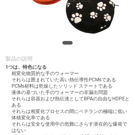
質
管
理
私
製品の説明
達
1つは、特色になる
に
相変化物質的な手のウォーマー
それらは囲まれていた高い熱伝導性PCMsである
連
PCMs材料は乾燥したソリッド ステートである
液体の基づいた手のウォーマーの非漏出問題
絡
それらは容器および熱伝達としてBPAの自由なHDPEと
ある
し
それらは相変化プロセスの間にベテランの極端に低い
体積変化率である
な
それらは安全な使用中の危難にさらす潜在的な爆発で
はない
さ