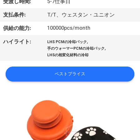
達
受渡し時間:
5-7仕事日
に
支払条件:
T/T、ウェスタン・ユニオン
つ
100000pcs/month
供給の能力:
い
,
ハイライト:
LHS PCMの冷却パック
て
,
手のウォーマーPCMの冷却パック
LHSの相変化材料の冷却
工
ベストプライス
場
旅
行
品