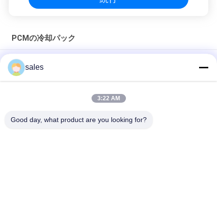
PCMの冷却パック
身につけられるPCMは自動的に屋外スポーツの首スカーフのた
sales
めの冷却の首の覆いを凍らせている
携帯用ナイロン生地6のガラスびんPCMの冷却パック
3:22 AM
赤い55度プラスチックBPA自由なPCMの冷却パック
Good day, what product are you looking for?
人気カテゴリ
すべて
内部に閉じ込められ
生物基づいたPCM
たPCM
Microencapsulated 
PCMの粉
PCM