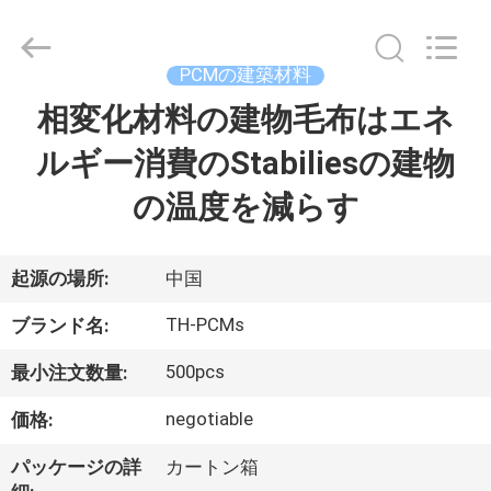
2020
-
2025
Ningbo
Thermal
PCMの建築材料
New
energy
相変化材料の建物毛布はエネ
家
Technology
co.,ltd.
All
ルギー消費のStabiliesの建物
Rights
Reserved.
プ
の温度を減らす
ロ
ダ
起源の場所:
中国
ク
TH-PCMs
ブランド名:
ト
500pcs
最小注文数量:
negotiable
価格:
私
パッケージの詳
カートン箱