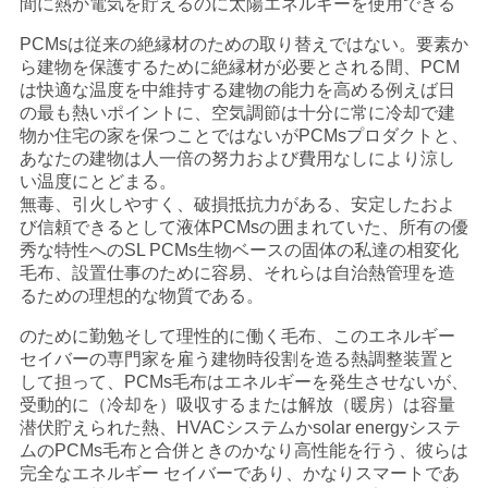
間に熱か電気を貯えるのに太陽エネルギーを使用できる
PCMsは従来の絶縁材のための取り替えではない。要素か
PRIVACY
ら建物を保護するために絶縁材が必要とされる間、PCM
は快適な温度を中維持する建物の能力を高める例えば日
POLICY
の最も熱いポイントに、空気調節は十分に常に冷却で建
物か住宅の家を保つことではないがPCMsプロダクトと、
あなたの建物は人一倍の努力および費用なしにより涼し
い温度にとどまる。
無毒、引火しやすく、破損抵抗力がある、安定したおよ
び信頼できるとして液体PCMsの囲まれていた、所有の優
秀な特性へのSL PCMs生物ベースの固体の私達の相変化
毛布、設置仕事のために容易、それらは自治熱管理を造
るための理想的な物質である。
のために勤勉そして理性的に働く毛布、このエネルギー
セイバーの専門家を雇う建物時役割を造る熱調整装置と
して担って、PCMs毛布はエネルギーを発生させないが、
受動的に（冷却を）吸収するまたは解放（暖房）は容量
潜伏貯えられた熱、HVACシステムかsolar energyシステ
ムのPCMs毛布と合併ときのかなり高性能を行う、彼らは
完全なエネルギー セイバーであり、かなりスマートであ