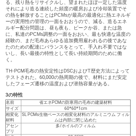
る、残り熱をリサイクルし、望まれたほぼ一定した温度
それにより造る連続した頻度の暖房および冷却装置でそ
の熱を解放することはPCMsが最高の最適化に熱エネルギ
ーの実用性の管理の一面をおおうので、減る、造るエネ
ルギー配分問題は、昼も夜も、ピークか谷、または急
に、私達のPCMs調整の一面をおおい、最も快適な温度の
経験の、まだ毛布あらゆる追加費用雇われるの後であな
たのための配達にバランスをとって、手入れ不要ではな
いし、長い最後の特性として長い持続期間のために働
く。
TH-PCM毛布の熱安定性はDSCおよびT歴史方法によって
テストされた。60,000の熱周期の後で、材料にまだ安定
したフェーズ遷移の温度および潜熱容量がある。
3の特性
名前
省エネPCMの防寒用の毛布の建築材料
サイズ
60*60*1cm
相変化
SL PCMs生物ベースの相変化材料のアルミニウム フィル
材料
ムは内部に閉じ込めた
アセン
多/ホイルのフィルム
ブリ