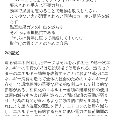
要求された手入れ不要力無し
い
効率で温度を慰めることで建物を改良しなさい
より少ない力が消費されると同時にカーボン足跡を減
らす
ニ
温室効果ガスの排出を減らす
それらは破損抵抗である
ュ
それらは長年に渡って持続してもいい。
取付けの置くことのために容易
ー
2の記述
ス
造る省エネ:関連したデータはそれを示す:社会の総一次エ
ネルギーの消費の1/3は建設現場で使用される。造るセク
ターのエネルギー効率を改善することにおよび減少にエ
場
ネルギー消費を造って全体の社会のためのエネルギー保
合
存そして環境保護の重要な経済的な利点そして社会的な
影響がある。相変化のエネルギー蓄積の建築材料の使用
は屋内減らすおよび屋外造ること間の熱流の変動が弱ま
り、行為の時間が遅れるように効果的に熱か風邪を、そ
地
れにより屋内温度の変動を貯え、エアコンの使用を減ら
し、エネルギーを節約するために低い電力の負荷期間の
図