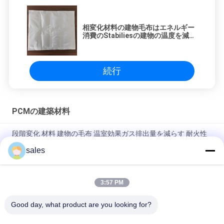
相変化材料の建物毛布はエネルギー
消費のStabiliesの建物の温度を減ら
す
続行
PCMの建築材料
段階変化 材料 建物の毛布 温室効果ガス排出量を減らす 耐火性
環境に優しい
sales
相変化材料の防寒用の毛布PCMの建築材料
3:57 PM
建築材料のために有毒な適用範囲が広い省エネのアルミ ホイル
PCM毛布非
Good day, what product are you looking for?
人気カテゴリ
すべて