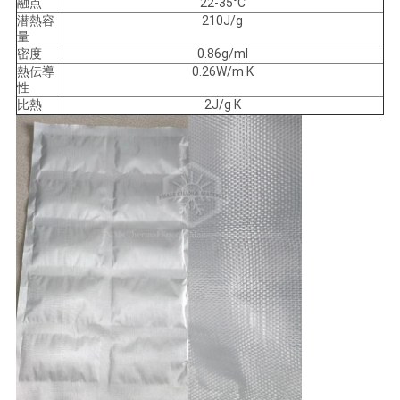
融点
22-35°C
潜熱容
210J/g
量
密度
0.86g/ml
熱伝導
0.26W/m·K
性
比熱
2J/g·K