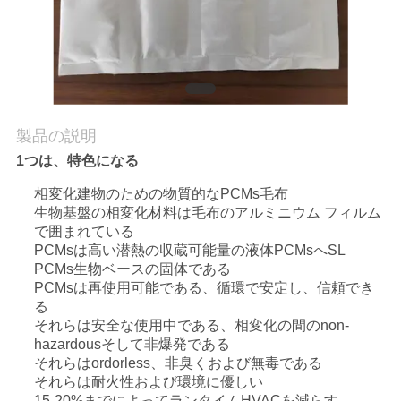
質
管
理
製品の説明
私
1つは、特色になる
達
相変化建物のための物質的なPCMs毛布
に
生物基盤の相変化材料は毛布のアルミニウム フィルム
で囲まれている
連
PCMsは高い潜熱の収蔵可能量の液体PCMsへSL
PCMs生物ベースの固体である
絡
PCMsは再使用可能である、循環で安定し、信頼でき
る
し
それらは安全な使用中である、相変化の間のnon-
hazardousそして非爆発である
な
それらはordorless、非臭くおよび無毒である
それらは耐火性および環境に優しい
さ
15-20%までによってランタイムHVACを減らす