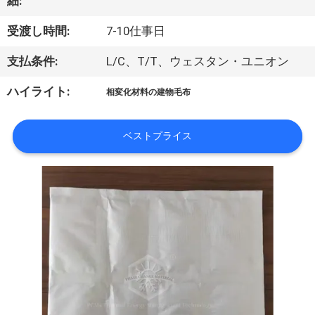
達
細:
に
受渡し時間:
7-10仕事日
つ
支払条件:
L/C、T/T、ウェスタン・ユニオン
い
ハイライト:
相変化材料の建物毛布
て
ベストプライス
工
場
旅
行
品