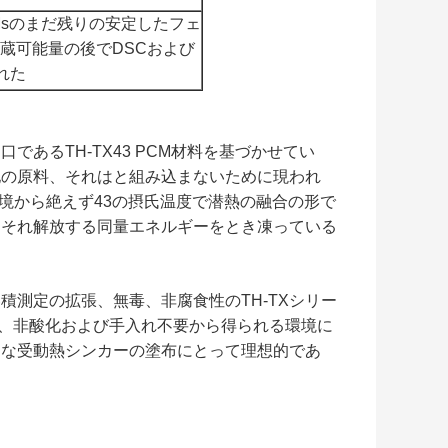
PCMsのまだ残りの安定したフェ
蔵可能量の後でDSCおよび
れた
あるTH-TX43 PCM材料を基づかせてい
他の原料、それはと組み込まないために現われ
環境から絶えず43の摂氏温度で潜熱の融合の形で
、それ解放する同量エネルギーをとき凍っている
測定の拡張、無毒、非腐食性のTH-TXシリー
源、非酸化および手入れ不要から得られる環境に
うな受動熱シンカーの塗布にとって理想的であ