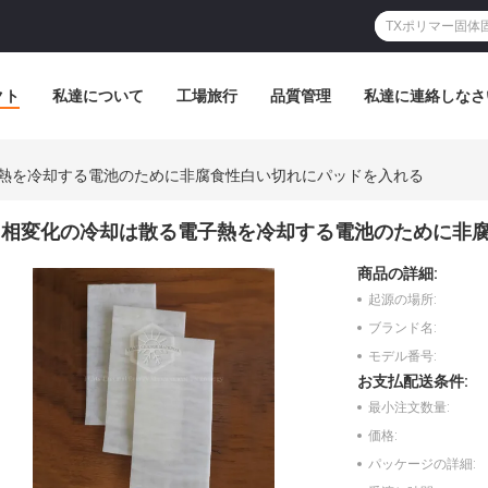
クト
私達について
工場旅行
品質管理
私達に連絡しなさ
熱を冷却する電池のために非腐食性白い切れにパッドを入れる
相変化の冷却は散る電子熱を冷却する電池のために非
商品の詳細:
起源の場所:
ブランド名:
モデル番号:
お支払配送条件:
最小注文数量:
価格:
パッケージの詳細: