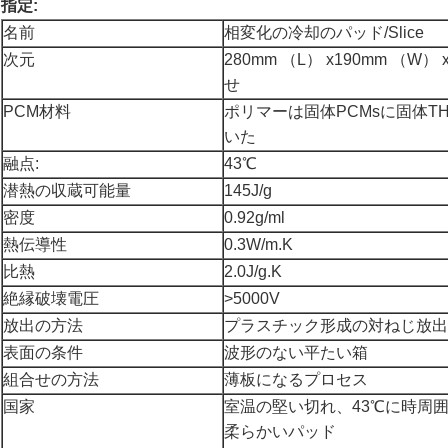
指定:
名前
相変化の冷却のパッド/Slice
次元
280mm （L） x190mm （W）
せ
PCM材料
ポリマーは固体PCMsに固体T
いた
融点:
43℃
潜熱の収蔵可能量
145J/g
密度
0.92g/ml
熱伝導性
0.3W/m.K
比熱
2.0J/g.K
絶縁破壊電圧
>5000V
放出の方法
プラスチック形成の対ねじ放出
表面の条件
波形のない平たい箱
組合せの方法
薄板になるプロセス
国家
室温の堅い切れ、43℃に時周
柔らかいパッド