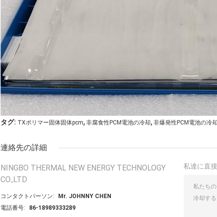
,
,
タグ:
TXポリマー固体固体pcm
非腐食性PCM電池の冷却
非爆発性PCM電池の冷
連絡先の詳細
私達に直
NINGBO THERMAL NEW ENERGY TECHNOLOGY
CO.,LTD
コンタクトパーソン:
Mr. JOHNNY CHEN
電話番号:
86-18989333289