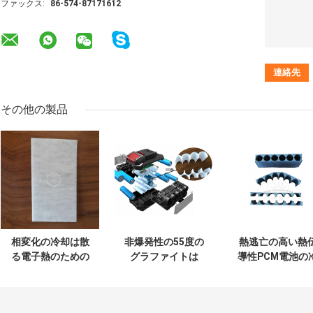
ファックス:
86-574-87171612
その他の製品
相変化の冷却は散
非爆発性の55度の
熱逃亡の高い熱
る電子熱のための
グラファイトは
導性PCM電池の
高い熱
PCM電池の冷却を
却
Conductivetyの白
混ぜた
い切れにパッドを