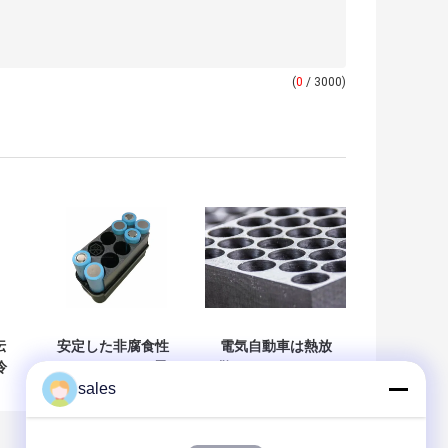
(
0
/ 3000)
伝
安定した非腐食性
電気自動車は熱放
冷
TX PCMs PCM電
散のリチウムPCM
sales
池の冷却
電池の冷却を