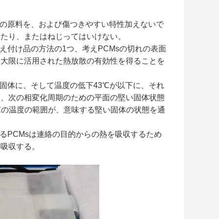
の原料を、および傷つきやすい特性加えないで
ったり、またはねじってはいけない。
据え付け品の方法の1つ、考えPCMsの切れの表面
最大限に活用された熱放散の有効性を得ることを
い固体に、そして温度の低下43℃が以下に、それ
る、次の相変化周期のための平面の堅い固体状態
℃の温度の範囲が、意味する堅い固体の状態を通
。
きるPCMsは連絡の目的からの熱を吸収するため
を吸収する。