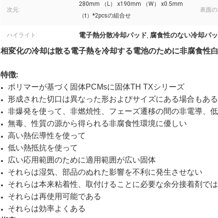
280mm （L） x190mm （W） x0.5mm
次元:
表面の
（t）*2pcsの組合せ
電子熱分散冷却パッド
腐食性のない冷却パッ
ハイライト:
,
相変化の冷却は散る電子熱を冷却する電池のために非腐食性
特徴:
ポリマーが基づく固体PCMsに固体TH TXシリーズ
形成された切口は異なった形およびサイズにある場合もある
非爆発を使って、非燃焼性、フェーズ遷移の間の非電導、低
無毒、性質の源から得られる非腐食性環境に優しい
高い熱伝導性を使って
低い熱抵抗を使って
広い応用範囲のために適用範囲が広い固体
それらは湿気、部品のぬれた影響を不利に発生させない
それらは本来粘着性、取付けることに必要な余分接着剤では
それらは再使用可能である
それらは効率よくある