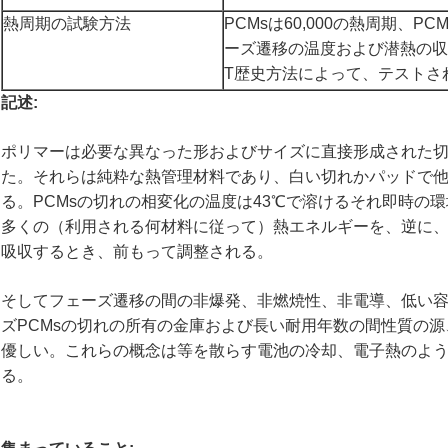
熱周期の試験方法
PCMsは60,000の熱周期、
ーズ遷移の温度および潜熱の収
T歴史方法によって、テストさ
記述:
ポリマーは必要な異なった形およびサイズに直接形成された切口で
た。それらは純粋な熱管理材料であり、白い切れかパッドで
る。PCMsの切れの相変化の温度は43℃で溶けるそれ即時の
多くの（利用される何材料に従って）熱エネルギーを、逆に
吸収するとき、前もって調整される。
そしてフェーズ遷移の間の非爆発、非燃焼性、非電導、低い容積
ズPCMsの切れの所有の金庫および長い耐用年数の間性質の
優しい。これらの概念は等を散らす電池の冷却、電子熱のよ
る。