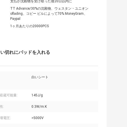
支払か沈殿物を受け取った後20日以内に
TT Advance/30%の沈殿物、ウェスタン・ユニオン
oflading、コピー ビルによって70% MoneyGram、
Paypal
1ヶ月あたりの20000PCS
白い切れにパッドを入れる
白いシート
収蔵可能量:
145J/g
性:
0.3W/m.K
壊電圧:
>5000V