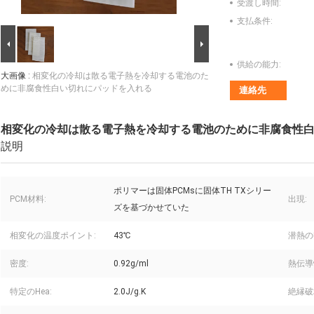
受渡し時間:
支払条件:
供給の能力:
大画像 :
相変化の冷却は散る電子熱を冷却する電池のた
めに非腐食性白い切れにパッドを入れる
連絡先
相変化の冷却は散る電子熱を冷却する電池のために非腐食性
説明
ポリマーは固体PCMsに固体TH TXシリー
PCM材料:
出現:
ズを基づかせていた
相変化の温度ポイント:
43℃
潜熱の
密度:
0.92g/ml
熱伝導
特定のHea:
2.0J/g.K
絶縁破